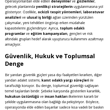
Operasyonlardan elde edilen
deneyimler
ve
gözlemler
,
gelecek planlarında
yenilikçi stratejilerin
uygulanmasına yol
gösteriyor. Özellikle,
ockizli tespit yöntemleri
,
laboratuvar
analizleri
ve
ulusal iş birliği
ağları üzerinden yürütülen
çalışmalar, yeni tehditleri öngörüp erken müdahale
kapasitelerini güçlendiriyor. Ayrıca,
toplum odaklı
programlar
ve
eğitim kampanyaları
, gençleri ve risk
altındaki grupları hedef alarak uyuşturucu kullanımını azaltmayı
amaçlıyor.
Güvenlik, Hukuk ve Toplumsal
Denge
Bir yandan güvenlik güçleri yasa dışı faaliyetleri kırarken, diğer
yandan adalet sistemi,
kanıt odaklı yargı süreçleri
ile
tarafsızlığı koruyor. Bu denge, toplumsal güvenliği sağlayan
temel taşlardan biridir. Şebeke karşısında gösterilen kararlılık,
hukukun üstünlüğü
ve
insan hakları
ilkelerinin kararlı bir
şekilde uygulanmasına olan bağlılığı da pekiştiriyor. Böylece,
operasyonda elde edilen başarılar sadece kısa vadeli bir baskın