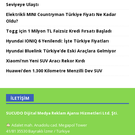
Seviyeye Ulaştı
Elektrikli MINI Countryman Türkiye Fiyatı Ne Kadar
Oldu?
Togg için 1 Milyon TL Faizsiz Kredi Fırsatı Başladı
Hyundai IONIQ 6 Yenilendi: İşte Türkiye Fiyatları
Hyundai Bluelink Türkiye’de Eski Araçlara Gelmiyor
Xiaomi’nın Yeni SUV Aracı Rekor Kırdı
Huawei’den 1.300 Kilometre Menzilli Dev SUV
İLETIŞIM
SUCUDO Dijital Medya Reklam Ajansı Hizmetleri Ltd. Şti.
Adalet mah. Anadolu cad. Megapol Tower
41/81 35530 Bayraklı İzmir / Türkiye