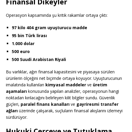
Finansal Dikeyler
Operasyon kapsamında şu kritik rakamlar ortaya çıktı:
97 kilo 404 gram uyuşturucu madde
95 bin Türk lirası
1.000 dolar
500 euro
500 Suudi Arabistan Riyali
Bu varlıklar, ağın finansal kapasitesini ve piyasaya sürülen
ürünlerin ölçeğini net biçimde ortaya koyuyor. Uyuşturucunun
imalatında kullanılan
kimyasal maddeler
ve
üretim
aşamaları
konusunda yapılan analizler, operasyonun hangi
noktadan kırılacağını belirleyen kilit bilgiler sundu. Güvenlik
güçleri,
paralel finans kanalları
ve
gayriresmi transfer
ağları
üzerinde çalışarak, suçluların finansal akışlarını izlemeyi
sürdürüyor.
Hukuki Çerçeve ve Tutuklama