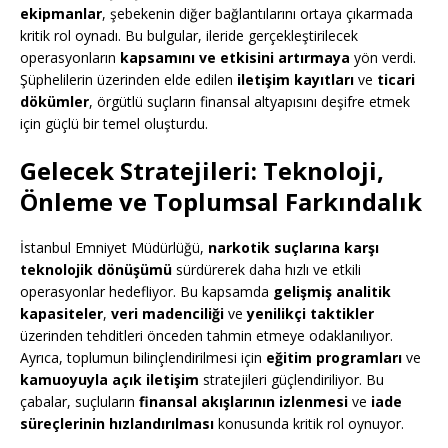
ekipmanlar
, şebekenin diğer bağlantılarını ortaya çıkarmada
kritik rol oynadı. Bu bulgular, ileride gerçekleştirilecek
operasyonların
kapsamını ve etkisini artırmaya
yön verdi.
Şüphelilerin üzerinden elde edilen
iletişim kayıtları
ve
ticari
dökümler
, örgütlü suçların finansal altyapısını deşifre etmek
için güçlü bir temel oluşturdu.
Gelecek Stratejileri: Teknoloji,
Önleme ve Toplumsal Farkındalık
İstanbul Emniyet Müdürlüğü,
narkotik suçlarına karşı
teknolojik dönüşümü
sürdürerek daha hızlı ve etkili
operasyonlar hedefliyor. Bu kapsamda
gelişmiş analitik
kapasiteler
,
veri madenciliği
ve
yenilikçi taktikler
üzerinden tehditleri önceden tahmin etmeye odaklanılıyor.
Ayrıca, toplumun bilinçlendirilmesi için
eğitim programları
ve
kamuoyuyla açık iletişim
stratejileri güçlendiriliyor. Bu
çabalar, suçluların
finansal akışlarının izlenmesi
ve
iade
süreçlerinin hızlandırılması
konusunda kritik rol oynuyor.