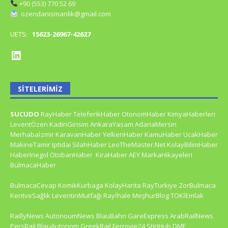
+90 (553) 770 52 69
ozendanismanlik@gmail.com
UETS:
15623-26967-42627
SITELERIMIZ
SUCUDO
RayHaber
TeleferikHaber
OtonomHaber
KimyaHaberleri
LeventÖzen
KadinGirisim
AnkaraYasam
AdanaMersin
Merhabaİzmir
KaravanHaber
YelkenHaber
KamuHaber
UcakHaber
MakineTamir
Iptidai
SilahHaber
LeoTheMaster.Net
KolayBilimHaber
HaberInegol
OtobanHaber
KiraHaber
AEY
MarkaHikayeleri
BulmacaHaber
BulmacaCevap
KomikKurbaga
KolayHarita
RayTurkiye
ZorBulmaca
KentveSağlık
LeventinMutfağı
Rayİhale
MeşhurBlog
TOKİEmlak
RaillyNews
AutonoumNews
BlauBahn
GareExpress
ArabRailNews
PersRail
BlauAutonom
GreekRail
Ferrovie24
StiriHub
DME