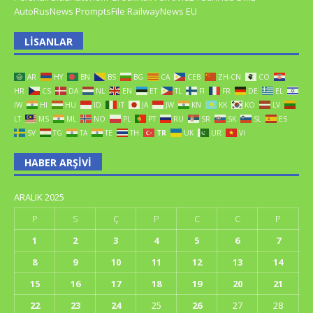
AutoRusNews
PromptsFile
RailwayNews EU
LISANLAR
AR
HY
BN
BS
BG
CA
CEB
ZH-CN
CO
HR
CS
DA
NL
EN
ET
TL
FI
FR
DE
EL
IW
HI
HU
ID
IT
JA
JW
KN
KK
KO
LV
LT
MS
ML
NO
PL
PT
RU
SR
SK
SL
ES
SV
TG
TA
TE
TH
TR
UK
UR
VI
HABER ARŞIVI
ARALIK 2025
P
S
Ç
P
C
C
P
1
2
3
4
5
6
7
8
9
10
11
12
13
14
15
16
17
18
19
20
21
22
23
24
25
26
27
28