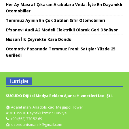
Her Ay Masraf Çıkaran Arabalara Veda: İşte En Dayanıklı
Otomobiller
Temmuz Ayının En Çok Satılan Sıfır Otomobilleri
Efsanevi Audi A2 Modeli Elektrikli Olarak Geri Dönüyor
Nissan İlk Çeyrekte Kâra Döndü
Otomotiv Pazarında Temmuz Freni: Satışlar Yüzde 25
Geriledi
İLETIŞIM
SUCUDO Dijital Medya Reklam Ajansı Hizmetleri Ltd. Şti.
🏠
Adalet mah. Anadolu cad. Megapol Tower
41/81 35530 Bayraklı İzmir / Türkiye
📞
+90 (553) 770 52 69
📩
ozendanismanlik@gmail.com