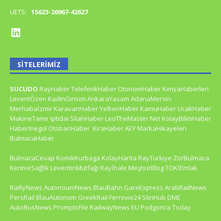
UETS:
15623-26967-42627
SITELERIMIZ
SUCUDO
RayHaber
TeleferikHaber
OtonomHaber
KimyaHaberleri
LeventÖzen
KadinGirisim
AnkaraYasam
AdanaMersin
Merhabaİzmir
KaravanHaber
YelkenHaber
KamuHaber
UcakHaber
MakineTamir
Iptidai
SilahHaber
LeoTheMaster.Net
KolayBilimHaber
HaberInegol
OtobanHaber
KiraHaber
AEY
MarkaHikayeleri
BulmacaHaber
BulmacaCevap
KomikKurbaga
KolayHarita
RayTurkiye
ZorBulmaca
KentveSağlık
LeventinMutfağı
Rayİhale
MeşhurBlog
TOKİEmlak
RaillyNews
AutonoumNews
BlauBahn
GareExpress
ArabRailNews
PersRail
BlauAutonom
GreekRail
Ferrovie24
StiriHub
DME
AutoRusNews
PromptsFile
RailwayNews EU
Podgorica Today