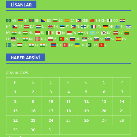
LISANLAR
AR
HY
BN
BS
BG
CA
CEB
ZH-CN
CO
HR
CS
DA
NL
EN
ET
TL
FI
FR
DE
EL
IW
HI
HU
ID
IT
JA
JW
KN
KK
KO
LV
LT
MS
ML
NO
PL
PT
RU
SR
SK
SL
ES
SV
TG
TA
TE
TH
TR
UK
UR
VI
HABER ARŞIVI
ARALIK 2025
P
S
Ç
P
C
C
P
1
2
3
4
5
6
7
8
9
10
11
12
13
14
15
16
17
18
19
20
21
22
23
24
25
26
27
28
29
30
31