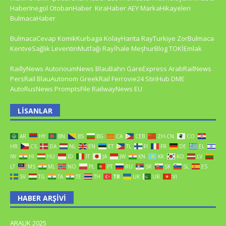
HaberInegol
OtobanHaber
KiraHaber
AEY
MarkaHikayeleri
BulmacaHaber
BulmacaCevap
KomikKurbaga
KolayHarita
RayTurkiye
ZorBulmaca
KentveSağlık
LeventinMutfağı
Rayİhale
MeşhurBlog
TOKİEmlak
RaillyNews
AutonoumNews
BlauBahn
GareExpress
ArabRailNews
PersRail
BlauAutonom
GreekRail
Ferrovie24
StiriHub
DME
AutoRusNews
PromptsFile
RailwayNews EU
LISANLAR
AR
HY
BN
BS
BG
CA
CEB
ZH-CN
CO
HR
CS
DA
NL
EN
ET
TL
FI
FR
DE
EL
IW
HI
HU
ID
IT
JA
JW
KN
KK
KO
LV
LT
MS
ML
NO
PL
PT
RU
SR
SK
SL
ES
SV
TG
TA
TE
TH
TR
UK
UR
VI
HABER ARŞIVI
ARALIK 2025