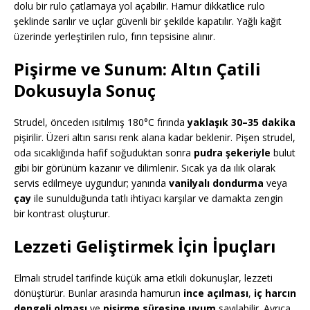
dolu bir rulo çatlamaya yol açabilir. Hamur dikkatlice rulo
şeklinde sarılır ve uçlar güvenli bir şekilde kapatılır. Yağlı kağıt
üzerinde yerleştirilen rulo, fırın tepsisine alınır.
Pişirme ve Sunum: Altın Çatili
Dokusuyla Sonuç
Strudel, önceden ısıtılmış 180°C fırında
yaklaşık 30–35 dakika
pişirilir. Üzeri altın sarısı renk alana kadar beklenir. Pişen strudel,
oda sıcaklığında hafif soğuduktan sonra
pudra şekeriyle
bulut
gibi bir görünüm kazanır ve dilimlenir. Sıcak ya da ılık olarak
servis edilmeye uygundur; yanında
vanilyalı dondurma
veya
çay
ile sunulduğunda tatlı ihtiyacı karşılar ve damakta zengin
bir kontrast oluşturur.
Lezzeti Geliştirmek İçin İpuçları
Elmalı strudel tarifinde küçük ama etkili dokunuşlar, lezzeti
dönüştürür. Bunlar arasında hamurun
ince açılması
,
iç harcın
dengeli olması
ve
pişirme süresine uyum
sayılabilir. Ayrıca