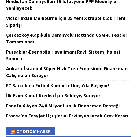
Hindistan Demiryolları 15 İstasyonu PPP Modeliyle
Yenileyecek
Victoria’dan Melbourne İçin 25 Yeni X’trapolis 2.0 Treni
Siparişi
Çerkezköy-Kapıkule Demiryolu Hattında GSM-R Testleri
Tamamlandı
Pursaklar-Esenboğa Havalimanı Raylı Sistem İhalesi
Sonucu
Ankara-İstanbul Süper Hızlı Tren Projesinde Finansman
Çalışmaları Sürüyor
FC Barcelona Futbol Kampı Lefkoşa’da Başlıyor!
İlk Evim Konut Kredisi İçin Bekleyiş Sürüyor
Esnafa 6 Ayda 74,8 Milyar Liralık Finansman Desteği
Fransa’da EasyJet Uçuşlarını Etkileyebilecek Grev Kararı
OTONOMHABER