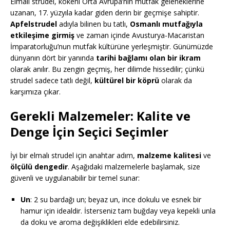
Elmalı strudel, kökeni Orta Avrupa’nın mutfak geleneklerine
uzanan, 17. yüzyıla kadar giden derin bir geçmişe sahiptir.
Apfelstrudel
adıyla bilinen bu tatlı,
Osmanlı mutfağıyla
etkileşime girmiş
ve zaman içinde Avusturya-Macaristan
İmparatorluğu’nun mutfak kültürüne yerleşmiştir. Günümüzde
dünyanın dört bir yanında
tarihi bağlamı olan bir ikram
olarak anılır. Bu zengin geçmiş, her dilimde hissedilir; çünkü
strudel sadece tatlı değil,
kültürel bir köprü
olarak da
karşımıza çıkar.
Gerekli Malzemeler: Kalite ve
Denge İçin Seçici Seçimler
İyi bir elmalı strudel için anahtar adım,
malzeme kalitesi
ve
ölçülü dengedir
. Aşağıdaki malzemelerle başlamak, size
güvenli ve uygulanabilir bir temel sunar:
Un
: 2 su bardağı un; beyaz un, ince dokulu ve esnek bir
hamur için idealdir. İsterseniz tam buğday veya kepekli unla
da doku ve aroma değişiklikleri elde edebilirsiniz.