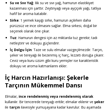
Su ve Sıvı Yağ
: Ilık su ve sıvı yağ, hamurun elastikiyet
kazanması için şarttır. Zeytinyağı veya ayçiçek yağı, tatlıya
hafif bir aroma katabilir.
Sirke
: 1 yemek kaşığı sirke, hamurun açılırken daha
pürüzsüz ve ince olmasını sağlar. Elma sirkesi, doğal bir
seçenek olarak öne çıkar.
Tuz
: Hamurun dengesi için az miktarda tuz gerekir; tadı
netleştirir ve dokuyu güçlendirir.
İç Dolgu İçin
: Taze ve sulu elmalar vazgeçilmezdir. Tarçın,
şeker ve tereyağı ile bezenmiş iç harç, lezzeti doruğa çıkarır.
Ceviz veya kuru üzüm gibi kuru yemişler ise karakteristik
dokuyu ve aroma katmanlarını ekler.
İç Harcın Hazırlanışı: Şekerle
Tarçının Mükemmel Dansı
Elmalar,
ince rendelenmiş veya rendelenmiş olarak
kullanılır. Bir tencerede tereyağı eritilir; elmalar eklenir ve
şeker
ile
tarçın
ilavesiyle yumuşayana kadar kavrulur. Bu aşamada