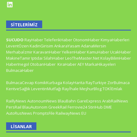
SITELERIMIZ
SUCUDO
RayHaber
TeleferikHaber
OtonomHaber
KimyaHaberleri
LeventÖzen
KadinGirisim
AnkaraYasam
AdanaMersin
Merhabaİzmir
KaravanHaber
YelkenHaber
KamuHaber
UcakHaber
MakineTamir
Iptidai
SilahHaber
LeoTheMaster.Net
KolayBilimHaber
HaberInegol
OtobanHaber
KiraHaber
AEY
MarkaHikayeleri
BulmacaHaber
BulmacaCevap
KomikKurbaga
KolayHarita
RayTurkiye
ZorBulmaca
KentveSağlık
LeventinMutfağı
Rayİhale
MeşhurBlog
TOKİEmlak
RaillyNews
AutonoumNews
BlauBahn
GareExpress
ArabRailNews
PersRail
BlauAutonom
GreekRail
Ferrovie24
StiriHub
DME
AutoRusNews
PromptsFile
RailwayNews EU
LISANLAR