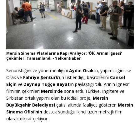
Mersin Sinema Platolarına Kapı Aralıyor: ‘Ölü Arının İğnesi’
Çekimleri Tamamlandı - YelkenHaber
Senaristliğini ve yönetmenliğini
Aydın Orak
’ın, yapımcılığını ise
Orak ve
Fahriye Şentürk
’ün üstlendiği, başrollerini
Cansel
Elçin
ve
Zeynep Tuğçe Bayat
’ın paylaştığı ‘Ölü Arının İğnesi’
filminin çekimleri
Mersin’de
sona erdi. Türkiye, İngiltere ve
Sırbistan ortak yapımı olan bu iddialı proje,
Mersin
Büyükşehir Belediyesi
çatısı altında faaliyet gösteren
Mersin
Sinema Ofisi’nin
destek sunduğu ikinci uzun metrajlı film
olarak dikkat çekiyor.