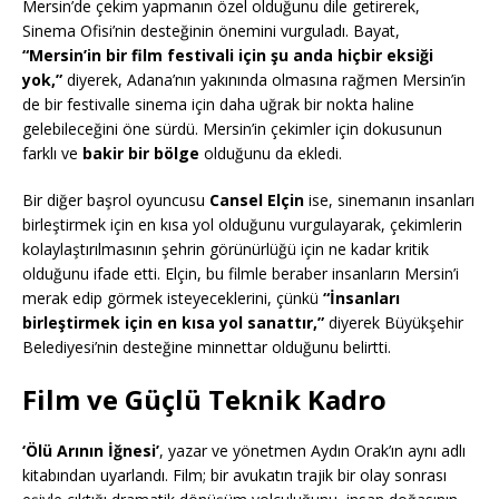
Mersin’de çekim yapmanın özel olduğunu dile getirerek,
Sinema Ofisi’nin desteğinin önemini vurguladı. Bayat,
“Mersin’in bir film festivali için şu anda hiçbir eksiği
yok,”
diyerek, Adana’nın yakınında olmasına rağmen Mersin’in
de bir festivalle sinema için daha uğrak bir nokta haline
gelebileceğini öne sürdü. Mersin’in çekimler için dokusunun
farklı ve
bakir bir bölge
olduğunu da ekledi.
Bir diğer başrol oyuncusu
Cansel Elçin
ise, sinemanın insanları
birleştirmek için en kısa yol olduğunu vurgulayarak, çekimlerin
kolaylaştırılmasının şehrin görünürlüğü için ne kadar kritik
olduğunu ifade etti. Elçin, bu filmle beraber insanların Mersin’i
merak edip görmek isteyeceklerini, çünkü
“İnsanları
birleştirmek için en kısa yol sanattır,”
diyerek Büyükşehir
Belediyesi’nin desteğine minnettar olduğunu belirtti.
Film ve Güçlü Teknik Kadro
‘Ölü Arının İğnesi’
, yazar ve yönetmen Aydın Orak’ın aynı adlı
kitabından uyarlandı. Film; bir avukatın trajik bir olay sonrası