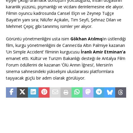
eşiyle çıktığı dramatik dönüşüm yolculuğunu, insan doğasının
karanlık yüzünü, pişmanlığı ve vicdanı derinlemesine ele alıyor.
Filmin oyuncu kadrosunda Cansel Elçin ve Zeynep Tuğçe
Bayat’ın yanı sıra; Nilüfer Açıkalın, Tim Seyfi, Şehnaz Dilan ve
Mehmet Çepiç gibi tanınmış isimler yer alıyor.
Görüntü yönetmenliğini usta isim
Gökhan Atılmış
’ın üstlendiği
film, kurgu yönetmenliğini de Cannes’da Altın Palmiye kazanan
‘Un Simple Accident’ filminin kurgucusu
İranlı Amir Etminan’a
emanet etti. Kültür ve Turizm Bakanlığı desteği ile Antalya Film
Forum ödüllerini de kazanan ‘Ölü Arının İğnesi’, Mersin’in
sinema sahnesindeki yükselişini uluslararası platformlara
taşıyacak güçlü bir adım olarak görülüyor.