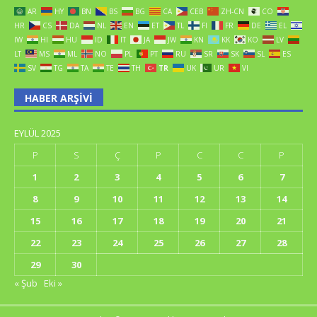
AR
HY
BN
BS
BG
CA
CEB
ZH-CN
CO
HR
CS
DA
NL
EN
ET
TL
FI
FR
DE
EL
IW
HI
HU
ID
IT
JA
JW
KN
KK
KO
LV
LT
MS
ML
NO
PL
PT
RU
SR
SK
SL
ES
SV
TG
TA
TE
TH
TR
UK
UR
VI
HABER ARŞIVI
EYLÜL 2025
P
S
Ç
P
C
C
P
1
2
3
4
5
6
7
8
9
10
11
12
13
14
15
16
17
18
19
20
21
22
23
24
25
26
27
28
29
30
« Şub
Eki »