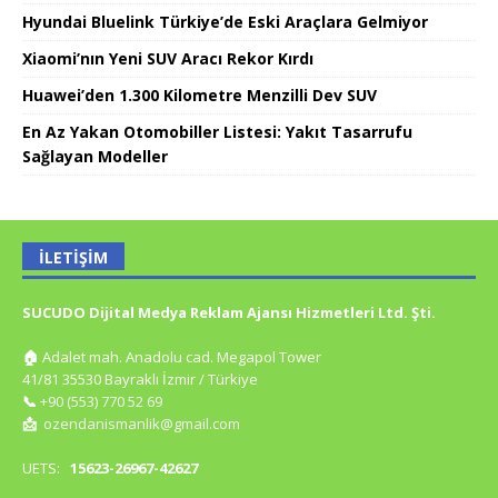
Hyundai Bluelink Türkiye’de Eski Araçlara Gelmiyor
Xiaomi’nın Yeni SUV Aracı Rekor Kırdı
Huawei’den 1.300 Kilometre Menzilli Dev SUV
En Az Yakan Otomobiller Listesi: Yakıt Tasarrufu
Sağlayan Modeller
İLETIŞIM
SUCUDO Dijital Medya Reklam Ajansı Hizmetleri Ltd. Şti.
🏠
Adalet mah. Anadolu cad. Megapol Tower
41/81 35530 Bayraklı İzmir / Türkiye
📞
+90 (553) 770 52 69
📩
ozendanismanlik@gmail.com
UETS:
15623-26967-42627