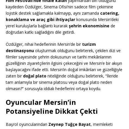
Film Festivali’nde finale kalan
yapımlardan biri olduğunu
kaydeden Özdülger, Sinema Ofisi’nin sadece film çekimine
lojistik destek sağlamakla kalmayıp, aynı zamanda
catering,
konaklama ve araç gibi ihtiyaçlar
konusunda Mersin’deki
yerel kuruluşlarla bağlantı kurarak
şehrin ekonomisine
de
doğrudan katkı sağladığını dile getirdi.
Özdülger, nihai hedeflerinin Mersin’de bir
turizm
destinasyonu
oluşturmak olduğunu belirterek, çekilen dizi ve
filmler sayesinde şehrin dokusunun ve tarihi mekânlarının
güzelliğinin ziyaretçilerin ilgisini çekeceğini ve Mersin’e bir akışın
başlayacağını ifade etti. Mersin’in doğal imkânları ve güzelliğiyle
zaten bir
doğal plato
niteliğinde olduğunu belirterek, “İleride
tam anlamıyla bir sinema platosu veya doğal plato neden
olmasın?” sorusuyla iddialı hedeflerini ortaya koydu.
Oyuncular Mersin’in
Potansiyeline Dikkat Çekti
Başrol oyuncularından
Zeynep Tuğçe Bayat
, memleketi