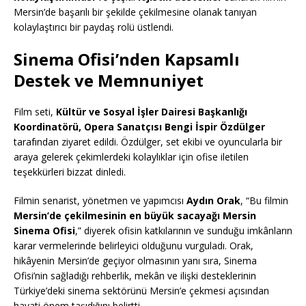
Mersin’de başarılı bir şekilde çekilmesine olanak tanıyan
kolaylaştırıcı bir paydaş rolü üstlendi.
Sinema Ofisi’nden Kapsamlı
Destek ve Memnuniyet
Film seti,
Kültür ve Sosyal İşler Dairesi Başkanlığı
Koordinatörü, Opera Sanatçısı Bengi İspir Özdülger
tarafından ziyaret edildi. Özdülger, set ekibi ve oyuncularla bir
araya gelerek çekimlerdeki kolaylıklar için ofise iletilen
teşekkürleri bizzat dinledi.
Filmin senarist, yönetmen ve yapımcısı
Aydın Orak
, “Bu filmin
Mersin’de çekilmesinin en büyük sacayağı Mersin
Sinema Ofisi
,” diyerek ofisin katkılarının ve sunduğu imkânların
karar vermelerinde belirleyici olduğunu vurguladı. Orak,
hikâyenin Mersin’de geçiyor olmasının yanı sıra, Sinema
Ofisi’nin sağladığı rehberlik, mekân ve ilişki desteklerinin
Türkiye’deki sinema sektörünü Mersin’e çekmesi açısından
hayati önem taşıdığını belirtti.