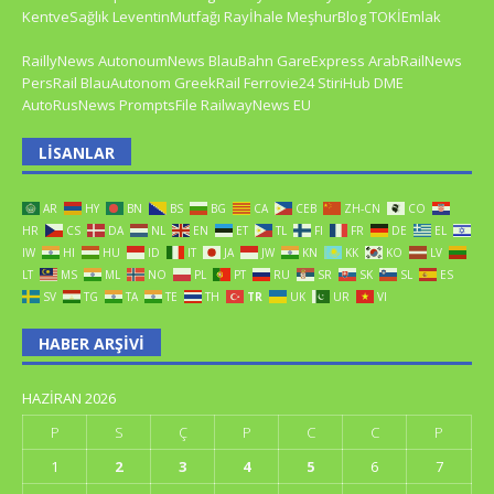
KentveSağlık
LeventinMutfağı
Rayİhale
MeşhurBlog
TOKİEmlak
RaillyNews
AutonoumNews
BlauBahn
GareExpress
ArabRailNews
PersRail
BlauAutonom
GreekRail
Ferrovie24
StiriHub
DME
AutoRusNews
PromptsFile
RailwayNews EU
LISANLAR
AR
HY
BN
BS
BG
CA
CEB
ZH-CN
CO
HR
CS
DA
NL
EN
ET
TL
FI
FR
DE
EL
IW
HI
HU
ID
IT
JA
JW
KN
KK
KO
LV
LT
MS
ML
NO
PL
PT
RU
SR
SK
SL
ES
SV
TG
TA
TE
TH
TR
UK
UR
VI
HABER ARŞIVI
HAZIRAN 2026
P
S
Ç
P
C
C
P
1
2
3
4
5
6
7