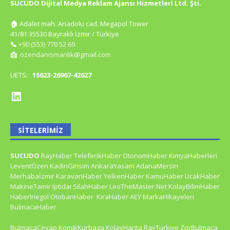
SUCUDO Dijital Medya Reklam Ajansı Hizmetleri Ltd. Şti.
🏠
Adalet mah. Anadolu cad. Megapol Tower
41/81 35530 Bayraklı İzmir / Türkiye
📞
+90 (553) 770 52 69
📩
ozendanismanlik@gmail.com
UETS:
15623-26967-42627
SITELERIMIZ
SUCUDO
RayHaber
TeleferikHaber
OtonomHaber
KimyaHaberleri
LeventÖzen
KadinGirisim
AnkaraYasam
AdanaMersin
Merhabaİzmir
KaravanHaber
YelkenHaber
KamuHaber
UcakHaber
MakineTamir
Iptidai
SilahHaber
LeoTheMaster.Net
KolayBilimHaber
HaberInegol
OtobanHaber
KiraHaber
AEY
MarkaHikayeleri
BulmacaHaber
BulmacaCevap
KomikKurbaga
KolayHarita
RayTurkiye
ZorBulmaca