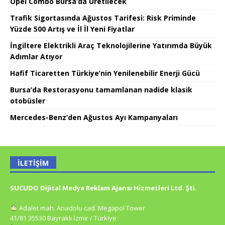
Opel Combo Bursa’da Üretilecek
Trafik Sigortasında Ağustos Tarifesi: Risk Priminde
Yüzde 500 Artış ve İl İl Yeni Fiyatlar
İngiltere Elektrikli Araç Teknolojilerine Yatırımda Büyük
Adımlar Atıyor
Hafif Ticaretten Türkiye’nin Yenilenebilir Enerji Gücü
Bursa’da Restorasyonu tamamlanan nadide klasik
otobüsler
Mercedes-Benz’den Ağustos Ayı Kampanyaları
İLETIŞIM
SUCUDO Dijital Medya Reklam Ajansı Hizmetleri Ltd. Şti.
Adalet mah. Anadolu cad. Megapol Tower
41/81 35530 Bayraklı İzmir / Türkiye