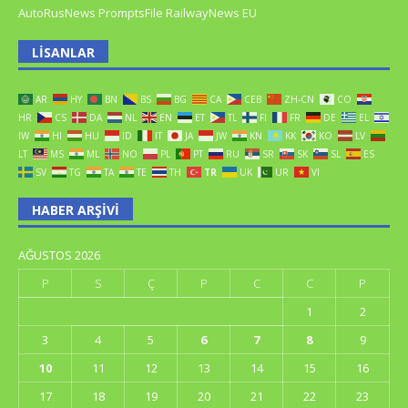
AutoRusNews
PromptsFile
RailwayNews EU
LISANLAR
AR
HY
BN
BS
BG
CA
CEB
ZH-CN
CO
HR
CS
DA
NL
EN
ET
TL
FI
FR
DE
EL
IW
HI
HU
ID
IT
JA
JW
KN
KK
KO
LV
LT
MS
ML
NO
PL
PT
RU
SR
SK
SL
ES
SV
TG
TA
TE
TH
TR
UK
UR
VI
HABER ARŞIVI
AĞUSTOS 2026
P
S
Ç
P
C
C
P
1
2
3
4
5
6
7
8
9
10
11
12
13
14
15
16
17
18
19
20
21
22
23