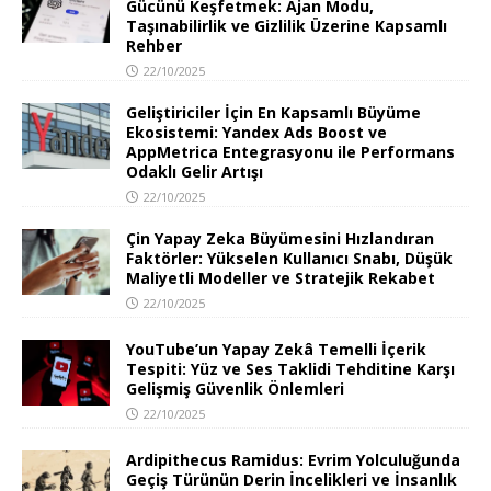
Gücünü Keşfetmek: Ajan Modu,
Taşınabilirlik ve Gizlilik Üzerine Kapsamlı
Rehber
22/10/2025
Geliştiriciler İçin En Kapsamlı Büyüme
Ekosistemi: Yandex Ads Boost ve
AppMetrica Entegrasyonu ile Performans
Odaklı Gelir Artışı
22/10/2025
Çin Yapay Zeka Büyümesini Hızlandıran
Faktörler: Yükselen Kullanıcı Snabı, Düşük
Maliyetli Modeller ve Stratejik Rekabet
22/10/2025
YouTube’un Yapay Zekâ Temelli İçerik
Tespiti: Yüz ve Ses Taklidi Tehditine Karşı
Gelişmiş Güvenlik Önlemleri
22/10/2025
Ardipithecus Ramidus: Evrim Yolculuğunda
Geçiş Türünün Derin İncelikleri ve İnsanlık