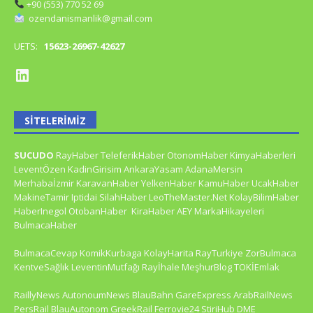
+90 (553) 770 52 69
ozendanismanlik@gmail.com
UETS:
15623-26967-42627
SITELERIMIZ
SUCUDO
RayHaber
TeleferikHaber
OtonomHaber
KimyaHaberleri
LeventÖzen
KadinGirisim
AnkaraYasam
AdanaMersin
Merhabaİzmir
KaravanHaber
YelkenHaber
KamuHaber
UcakHaber
MakineTamir
Iptidai
SilahHaber
LeoTheMaster.Net
KolayBilimHaber
HaberInegol
OtobanHaber
KiraHaber
AEY
MarkaHikayeleri
BulmacaHaber
BulmacaCevap
KomikKurbaga
KolayHarita
RayTurkiye
ZorBulmaca
KentveSağlık
LeventinMutfağı
Rayİhale
MeşhurBlog
TOKİEmlak
RaillyNews
AutonoumNews
BlauBahn
GareExpress
ArabRailNews
PersRail
BlauAutonom
GreekRail
Ferrovie24
StiriHub
DME