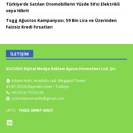
Türkiye’de Satılan Otomobillerin Yüzde 50’si Elektrikli
veya Hibrit
Togg Ağustos Kampanyası: 59 Bin Lira ve Üzerinden
Faizsiz Kredi Fırsatları
İLETIŞIM
SUCUDO Dijital Medya Reklam Ajansı Hizmetleri Ltd. Şti.
🏠
Adalet mah. Anadolu cad. Megapol Tower
41/81 35530 Bayraklı İzmir / Türkiye
📞
+90 (553) 770 52 69
📩
ozendanismanlik@gmail.com
UETS:
15623-26967-42627