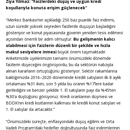
Ziya Yılmaz: “Faizlerdeki düşüş ve uygun kredi
koşullarıyla konuta erişim güçlenecek”
“Merkez Bankası’nın açıkladığı 250 baz puanlık faiz indirimi,
uzun süredir yüksek seyreden faizlerde düşüşün başladığını
gösteriyor ve konut piyasasında güvenin yeniden tesis edilmesi
açısından önemli bir adım olmuştur.
Bu gelişmenin kalıcı
olabilmesi için faizlerin düzenli bir şekilde ve hızla
makul seviyelere inmesi
büyük önem taşımaktadır.
Anketimizde üyelerimizin tamamı önümüzdeki dönemde
faizlerin düşeceğini öngörüyordu; bu da sektörün nabzıyla
alınan kararların örtüştüğünü gösteriyor. Sektör rakamlarına
baktığımızda 2016–2020 döneminde kredili satışların ilk 8 aylık
ortalaması %31 iken, son 5 yılda bu oranın %17’lere kadar
gerilediğini ve benzer şekilde 1. El satışların payı da %45’ten
%30’a düştüğünü görüyoruz. Kredi oranlarının düşmesi ve
BDDK’nın kredi kısıtlarının kalkması ile kredili konut satışları ve
1. El satışlar da artacaktır.”
“Önümüzdeki süreçte, enflasyondaki düşüş eğilimi ve Orta
Vadeli Program’daki hedefler doğrultusunda faiz indirimlerinin