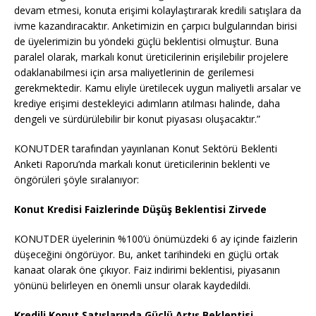
devam etmesi, konuta erişimi kolaylaştırarak kredili satışlara da
ivme kazandıracaktır. Anketimizin en çarpıcı bulgularından birisi
de üyelerimizin bu yöndeki güçlü beklentisi olmuştur. Buna
paralel olarak, markalı konut üreticilerinin erişilebilir projelere
odaklanabilmesi için arsa maliyetlerinin de gerilemesi
gerekmektedir. Kamu eliyle üretilecek uygun maliyetli arsalar ve
krediye erişimi destekleyici adımların atılması halinde, daha
dengeli ve sürdürülebilir bir konut piyasası oluşacaktır.”
KONUTDER tarafından yayınlanan Konut Sektörü Beklenti
Anketi Raporu’nda markalı konut üreticilerinin beklenti ve
öngörüleri şöyle sıralanıyor:
Konut Kredisi Faizlerinde Düşüş Beklentisi Zirvede
KONUTDER üyelerinin %100’ü önümüzdeki 6 ay içinde faizlerin
düşeceğini öngörüyor. Bu, anket tarihindeki en güçlü ortak
kanaat olarak öne çıkıyor. Faiz indirimi beklentisi, piyasanın
yönünü belirleyen en önemli unsur olarak kaydedildi.
Kredili Konut Satışlarında Güçlü Artış Beklentisi