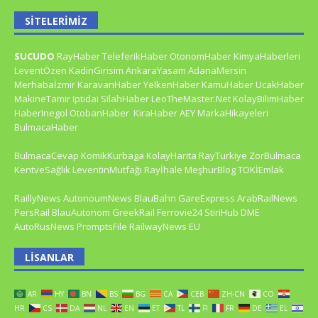
SITELERIMIZ
SUCUDO
RayHaber
TeleferikHaber
OtonomHaber
KimyaHaberleri
LeventÖzen
KadinGirisim
AnkaraYasam
AdanaMersin
Merhabaİzmir
KaravanHaber
YelkenHaber
KamuHaber
UcakHaber
MakineTamir
Iptidai
SilahHaber
LeoTheMaster.Net
KolayBilimHaber
HaberInegol
OtobanHaber
KiraHaber
AEY
MarkaHikayeleri
BulmacaHaber
BulmacaCevap
KomikKurbaga
KolayHarita
RayTurkiye
ZorBulmaca
KentveSağlık
LeventinMutfağı
Rayİhale
MeşhurBlog
TOKİEmlak
RaillyNews
AutonoumNews
BlauBahn
GareExpress
ArabRailNews
PersRail
BlauAutonom
GreekRail
Ferrovie24
StiriHub
DME
AutoRusNews
PromptsFile
RailwayNews EU
LISANLAR
AR
HY
BN
BS
BG
CA
CEB
ZH-CN
CO
HR
CS
DA
NL
EN
ET
TL
FI
FR
DE
EL